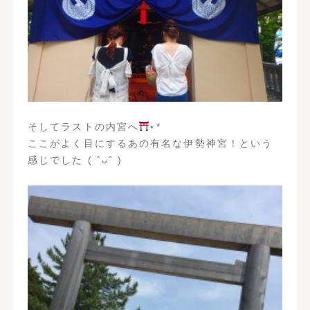
そしてラストの内宮へ
⋆︎*
ここがよく目にするあの有名な伊勢神宮！という
感じでした ( ˆᴗˆ )