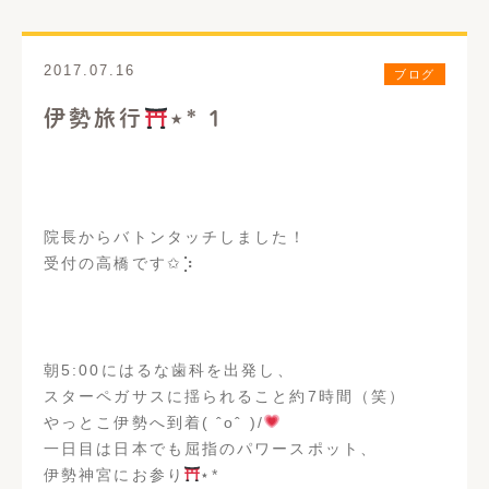
歯周病治療
義歯・入れ歯
2017.07.16
ブログ
口腔外科
インプラント
伊勢旅行
⋆︎* 1
矯正歯科
審美歯科
ホワイトニング
予防歯科
いびき治療
訪問歯科診療
院長からバトンタッチしました！
受付の高橋です✩︎⡱
料金表一覧
アクセス
朝5:00にはるな歯科を出発し、
お問い合わせ
スターペガサスに揺られること約7時間（笑）
やっとこ伊勢へ到着( ˆoˆ )/
はるなブログ
一日目は日本でも屈指のパワースポット、
伊勢神宮にお参り
⋆︎*