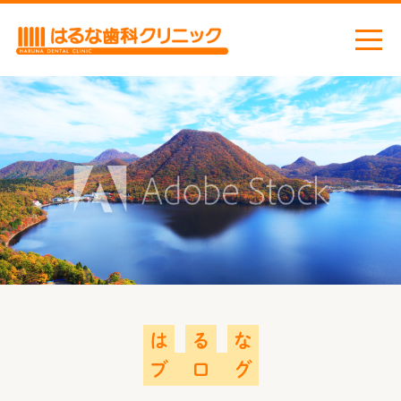
ホーム
お知らせ
ごあいさつ
当院の取り組み
感染症対策
医院案内
診療機器
は
る
な
診療案内
ブ
ロ
グ
虫歯治療
小児歯科