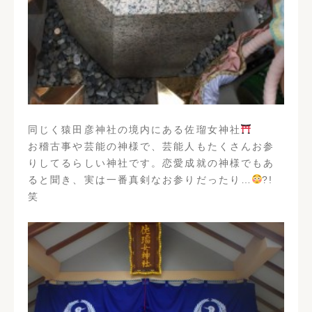
同じく猿田彦神社の境内にある佐瑠女神社
お稽古事や芸能の神様で、芸能人もたくさんお参
りしてるらしい神社です。恋愛成就の神様でもあ
ると聞き、実は一番真剣なお参りだったり…
?!
笑