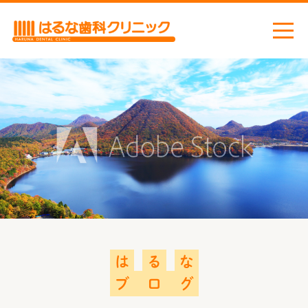
ホーム
お知らせ
ごあいさつ
当院の取り組み
感染症対策
医院案内
診療機器
は
る
な
診療案内
ブ
ロ
グ
虫歯治療
小児歯科