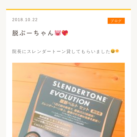
歯周病治療
義歯・入れ歯
2018.10.22
ブログ
口腔外科
インプラント
脱ぶーちゃん
矯正歯科
審美歯科
院長にスレンダートーン貸してもらいました
ホワイトニング
予防歯科
いびき治療
訪問歯科診療
料金表一覧
アクセス
お問い合わせ
はるなブログ