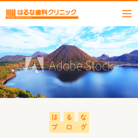
ホーム
お知らせ
ごあいさつ
当院の取り組み
感染症対策
医院案内
診療機器
は
る
な
診療案内
ブ
ロ
グ
虫歯治療
小児歯科