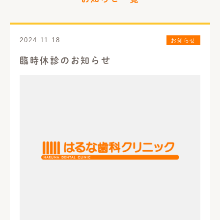
歯周病治療
義歯・入れ歯
口腔外科
インプラント
2024.11.18
お知らせ
臨時休診のお知らせ
矯正歯科
審美歯科
ホワイトニング
予防歯科
いびき治療
訪問歯科診療
料金表一覧
アクセス
お問い合わせ
はるなブログ