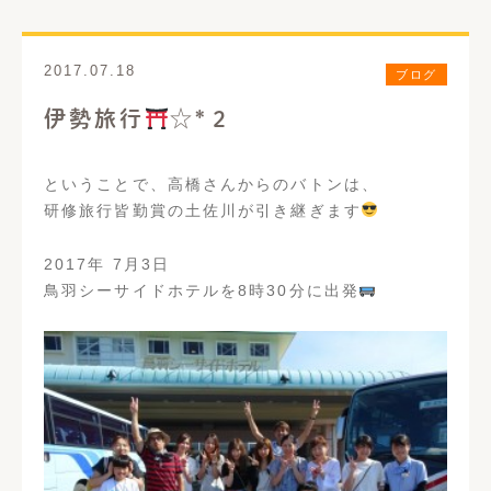
歯周病治療
義歯・入れ歯
2017.07.18
ブログ
口腔外科
インプラント
伊勢旅行
☆*２
矯正歯科
審美歯科
ということで、高橋さんからのバトンは、
ホワイトニング
予防歯科
研修旅行皆勤賞の土佐川が引き継ぎます
いびき治療
訪問歯科診療
2017年 7月3日
料金表一覧
鳥羽シーサイドホテルを8時30分に出発
アクセス
お問い合わせ
はるなブログ