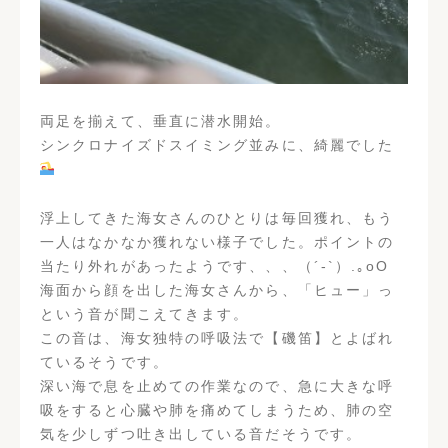
両足を揃えて、垂直に潜水開始。
シンクロナイズドスイミング並みに、綺麗でした
浮上してきた海女さんのひとりは毎回獲れ、もう
一人はなかなか獲れない様子でした。ポイントの
当たり外れがあったようです、、、（´-`）.｡oO
海面から顔を出した海女さんから、「ヒュー」っ
という音が聞こえてきます。
この音は、海女独特の呼吸法で【磯笛】とよばれ
ているそうです。
深い海で息を止めての作業なので、急に大きな呼
吸をすると心臓や肺を痛めてしまうため、肺の空
気を少しずつ吐き出している音だそうです。