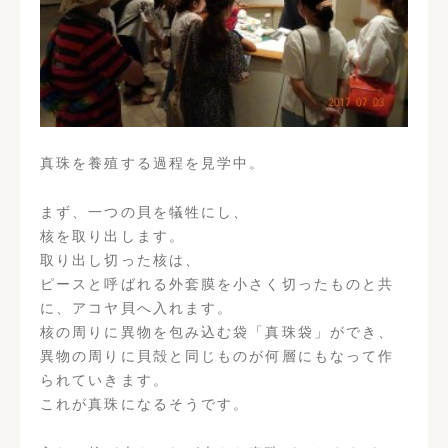
真珠を養殖する過程を見学中。
まず、一つの貝を犠牲にし、
核を取り出します。
取り出し切った核は、
ピースと呼ばれる外套膜を小さく切ったものと共
に、アコヤ貝へ入れます。
核の周りに異物を包み込む袋「真珠袋」ができ、
異物の周りに貝殻と同じものが何層にもなって作
られていきます。
これが真珠になるそうです。