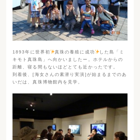
現在地からの経路
1893年に世界初
真珠の養殖に成功
した島「ミ
キモト真珠島」へ向かいましたー。ホテルからの
距離、寝る間もないほどとても近かったです。
到着後、[海女さんの素潜り実演]が始まるまでのあ
いだは、真珠博物館内を見学。