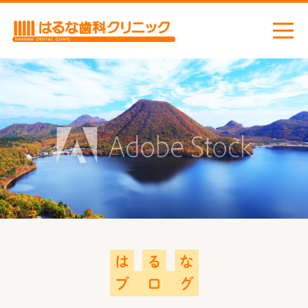
ホーム
お知らせ
ごあいさつ
当院の取り組み
感染症対策
医院案内
診療機器
は
る
な
診療案内
ブ
ロ
グ
虫歯治療
小児歯科